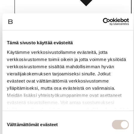
Tämä sivusto käyttää evästeitä
Käytämme verkkosivustollamme evästeitä, jotta
verkkosivustomme toimii oikein ja jotta voimme yksilöidä
verkkosivustomme sisältöä mahdollisimman hyvän
vierailijakokemuksen tarjoamiseksi sinulle. Jotkut
evästeet ovat välttämättömiä verkkosivustomme
ylläpitämiseksi, mutta osa evästeistä on valinnaisia.
Meidän lisäksi yhteistyökumppanimme ovat asettaneet
Materiaali
evästeitä sivustollemme. Voit antaa suostumuksesi
kaikkien evästeiden käyttöön painamalla ”Hyväksy kaikki”
-linkkiä. Pystyt muuttamaan valintojasi nyt sekä
Suostumuksen
myöhemmin ”Evästeasetukset” -linkin kautta.
Välttämättömät evästeet
valinta