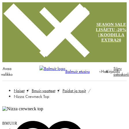
SEASON SALE
LISÄETU -20%
| KOODILLA
EXTRA20
Avaa
Siirry
Balmuir etusivu
Hae
Kirjaudu
valikko
ostoskori
Naiset
Bmuir-vaatteet
Paidat ja topit
Nizza Crewneck Top
BMUIR