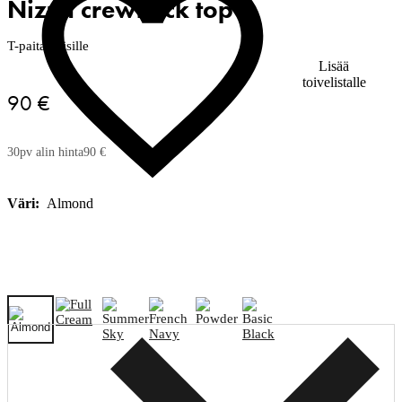
Nizza crewneck top
T-paita naisille
Lisää
toivelistalle
90 €
30pv alin hinta
90 €
Väri:
Almond