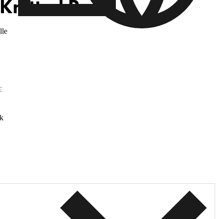
Knitted Pants
lle
€
k