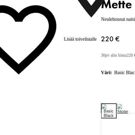
Mette 
Neulehousut naisi
220 €
Lisää toivelistalle
30pv alin hinta
220 
Väri:
Basic Blac