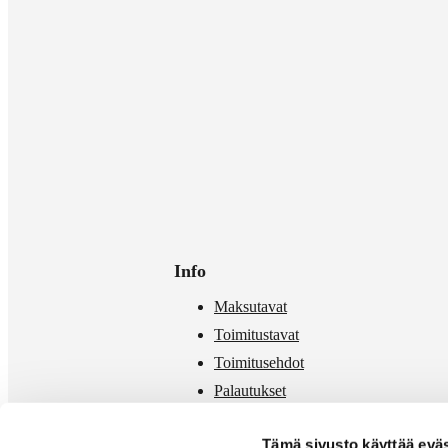
Info
Maksutavat
Toimitustavat
Toimitusehdot
Palautukset
Mittataulukko
Tämä sivusto käyttää eväs