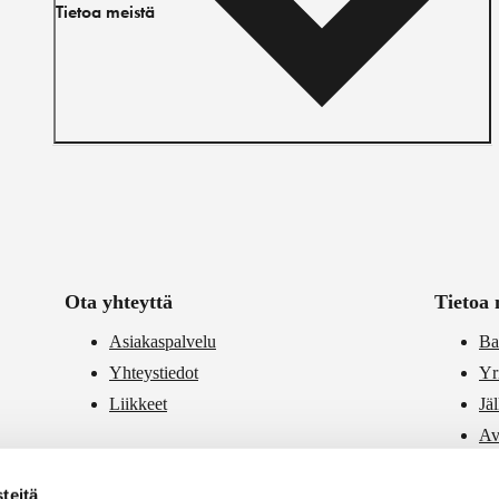
Tietoa meistä
Ota yhteyttä
Tietoa 
Asiakaspalvelu
Ba
Yhteystiedot
Yr
Liikkeet
Jä
Av
PR
teitä
Vä