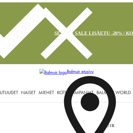
SEASON SALE LISÄETU -20% | K
Balmuir etusivu
UTUUDET
NAISET
MIEHET
KOTI
KAMPANJAT
BALMUIR WORLD
BMUIR