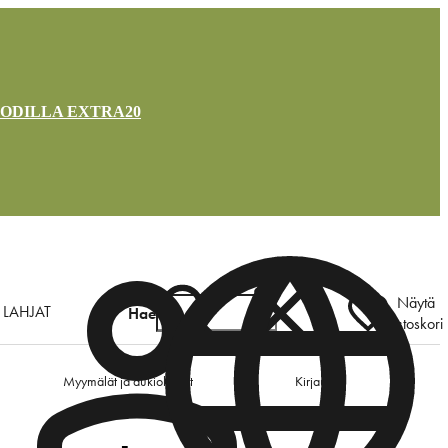
OODILLA EXTRA20
Näytä
LAHJAT
Hae
ostoskori
Myymälät ja aukioloajat
Kirjaudu