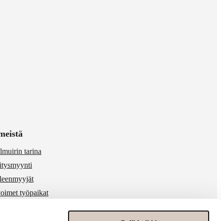
meistä
lmuirin tarina
itysmyynti
lleenmyyjät
oimet työpaikat
 & media
ärinkäytösten ilmoitukset