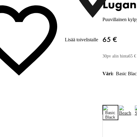
Lugan
Puuvillainen kyl
65 €
Lisää toivelistalle
30pv alin hinta
65 €
Väri:
Basic Blac