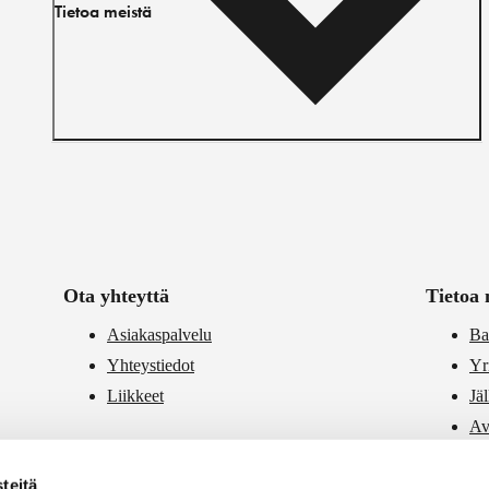
Tietoa meistä
Ota yhteyttä
Tietoa 
Asiakaspalvelu
Ba
Yhteystiedot
Yr
Liikkeet
Jä
Av
PR
teitä
Vä