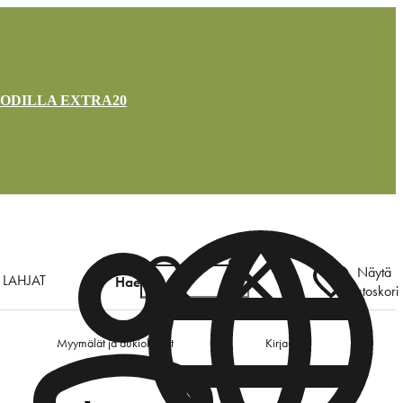
OODILLA EXTRA20
Näytä
LAHJAT
Hae
ostoskori
Myymälät ja aukioloajat
Kirjaudu