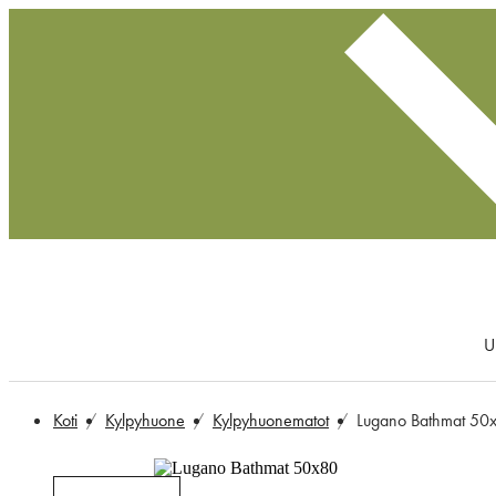
U
Koti
Kylpyhuone
Kylpyhuonematot
Lugano Bathmat 50