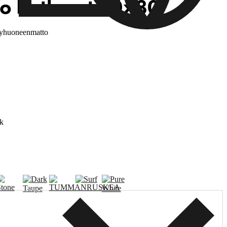
o Bathmat 50x80
pyhuoneenmatto
k