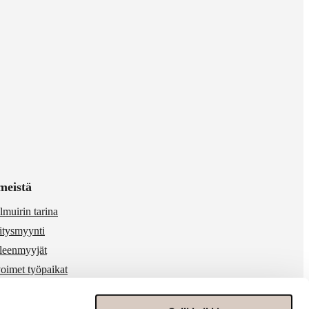
meistä
lmuirin tarina
itysmyynti
lleenmyyjät
oimet työpaikat
 & media
ärinkäytösten ilmoitukset