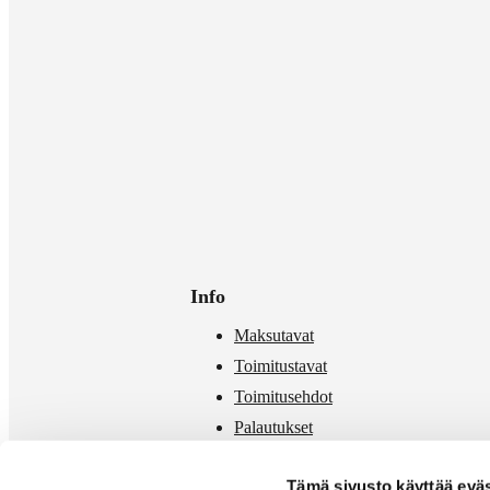
Info
Maksutavat
Toimitustavat
Toimitusehdot
Palautukset
Mittataulukko
Tämä sivusto käyttää eväs