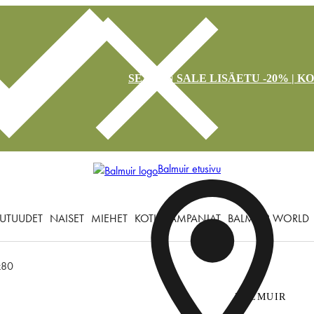
SEASON SALE LISÄETU -20% | K
Balmuir etusivu
UTUUDET
NAISET
MIEHET
KOTI
KAMPANJAT
BALMUIR WORLD
x80
BALMUIR