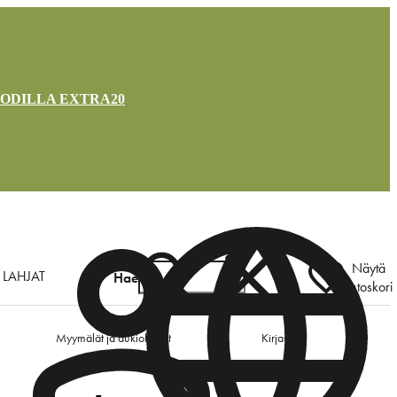
OODILLA EXTRA20
Näytä
LAHJAT
Hae
ostoskori
Myymälät ja aukioloajat
Kirjaudu