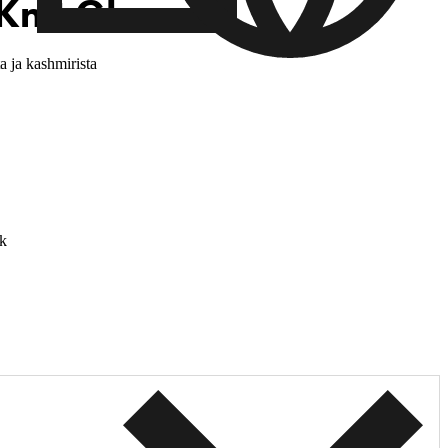
Knit Gloves
a ja kashmirista
k