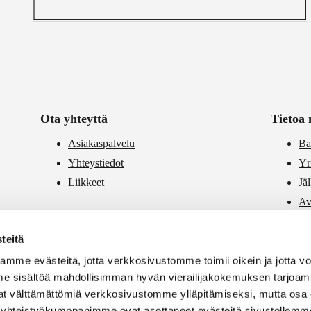
Ota yhteyttä
Tietoa 
Asiakaspalvelu
Ba
Yhteystiedot
Yr
Liikkeet
Jä
Av
PR
teitä
Vä
mme evästeitä, jotta verkkosivustomme toimii oikein ja jotta 
e sisältöä mahdollisimman hyvän vierailijakokemuksen tarjoam
vat välttämättömiä verkkosivustomme ylläpitämiseksi, mutta osa 
si yhteistyökumppanimme ovat asettaneet evästeitä sivustollemme