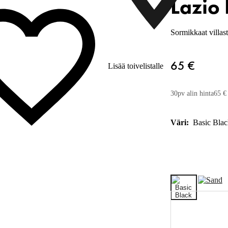
Lazio 
Sormikkaat villast
65 €
Lisää toivelistalle
30pv alin hinta
65 €
Väri:
Basic Blac