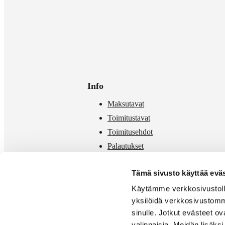
Info
Maksutavat
Toimitustavat
Toimitusehdot
Palautukset
Mittataulukko
Tämä sivusto käyttää eväs
Käytämme verkkosivustolla
yksilöidä verkkosivustomm
sinulle. Jotkut evästeet o
valinnaisia. Meidän lisäk