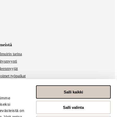
meistä
lmuirin tarina
itysmyynti
lleenmyyjät
oimet työpaikat
 & media
ärinkäytösten ilmoitukset
Salli kaikki
voimme
iseksi
Salli valinta
evästeistä on
. Voit antaa