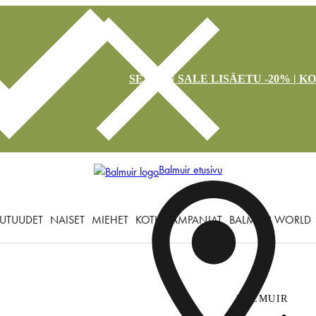
SEASON SALE LISÄETU -20% | K
Balmuir etusivu
UTUUDET
NAISET
MIEHET
KOTI
KAMPANJAT
BALMUIR WORLD
BALMUIR