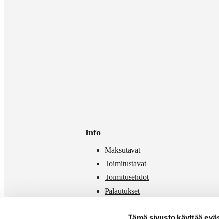
Info
Maksutavat
Toimitustavat
Toimitusehdot
Palautukset
Mittataulukko
Tämä sivusto käyttää eväs