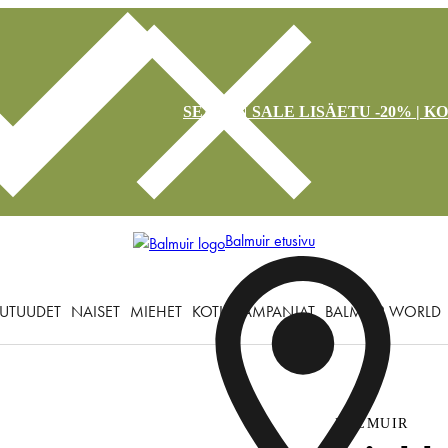
SEASON SALE LISÄETU -20% | K
Balmuir etusivu
UTUUDET
NAISET
MIEHET
KOTI
KAMPANJAT
BALMUIR WORLD
BALMUIR