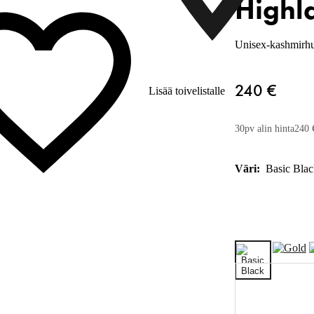
Highl
Unisex-kashmirhu
240 €
Lisää toivelistalle
30pv alin hinta
240 
Väri:
Basic Blac