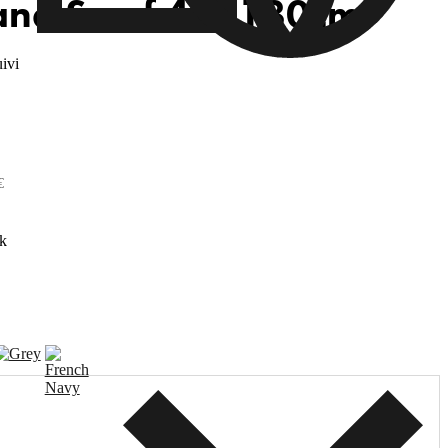
and Scarf 42x180cm
ivi
€
k