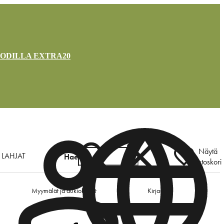
OODILLA EXTRA20
Näytä
LAHJAT
Hae
ostoskori
Myymälät ja aukioloajat
Kirjaudu