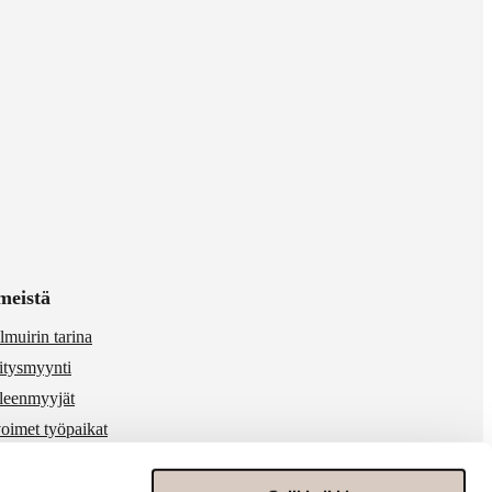
meistä
lmuirin tarina
itysmyynti
lleenmyyjät
oimet työpaikat
 & media
ärinkäytösten ilmoitukset