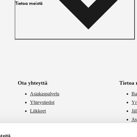
Tietoa meistä
Ota yhteyttä
Tietoa 
Asiakaspalvelu
Ba
Yhteystiedot
Yr
Liikkeet
Jä
Av
PR
teitä
Vä