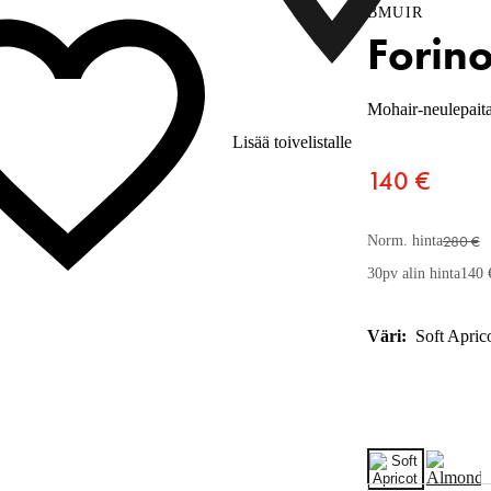
BMUIR
Forin
Mohair-neulepaita 
Lisää toivelistalle
140 €
280 €
Norm. hinta
30pv alin hinta
140 
Väri:
Soft Apric