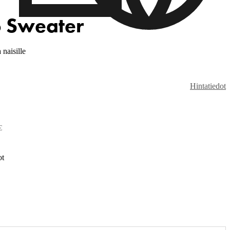
o Sweater
naisille
Hintatiedot
€
ot