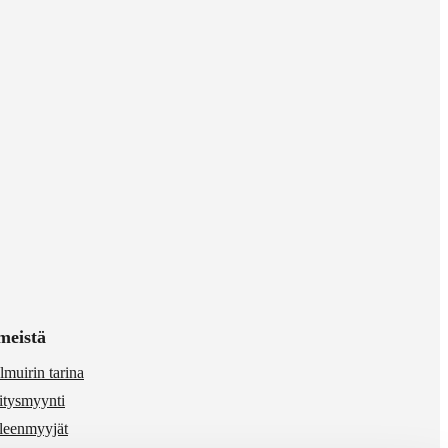
meistä
lmuirin tarina
itysmyynti
lleenmyyjät