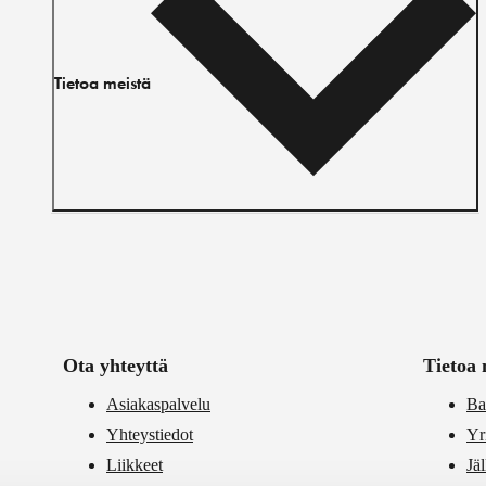
Tietoa meistä
Ota yhteyttä
Tietoa 
Asiakaspalvelu
Ba
Yhteystiedot
Yr
Liikkeet
Jä