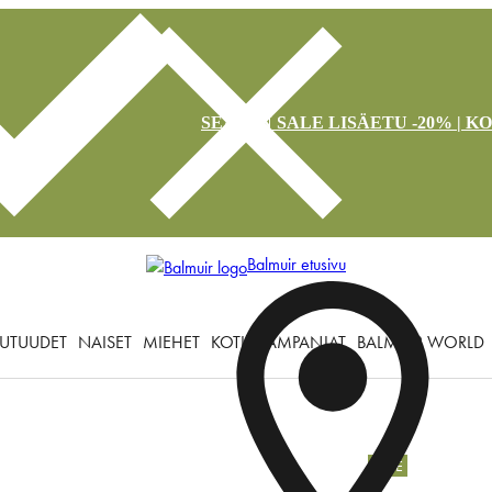
SEASON SALE LISÄETU -20% | K
Balmuir etusivu
UTUUDET
NAISET
MIEHET
KOTI
KAMPANJAT
BALMUIR WORLD
SALE