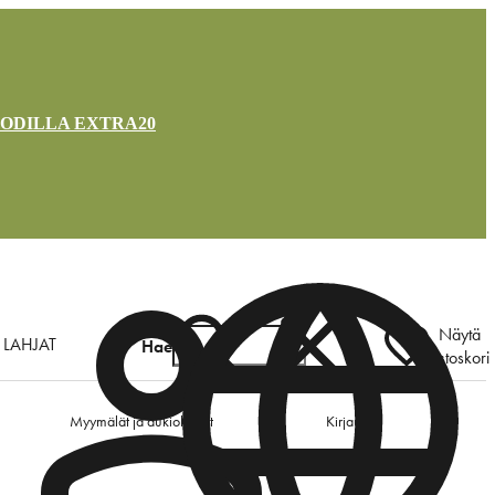
OODILLA EXTRA20
Näytä
LAHJAT
Hae
ostoskori
Myymälät ja aukioloajat
Kirjaudu