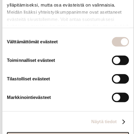
ylläpitämiseksi, mutta osa evästeistä on valinnaisia.
Meidän lisäksi yhteistyökumppanimme ovat asettaneet
evästeitä sivustollemme. Voit antaa suostumuksesi
kaikkien evästeiden käyttöön painamalla ”Hyväksy kaikki”
-linkkiä. Pystyt muuttamaan valintojasi nyt sekä
Suostumuksen
myöhemmin ”Evästeasetukset” -linkin kautta.
Välttämättömät evästeet
valinta
Toiminnalliset evästeet
Hoito-ohjeet
Tilastolliset evästeet
Markkinointievästeet
Näytä tiedot
Samankaltaisia tuotteita