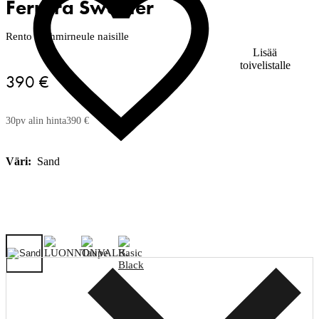
Ferrara Sweater
Rento kashmirneule naisille
Lisää
toivelistalle
390 €
30pv alin hinta
390 €
Väri:
Sand