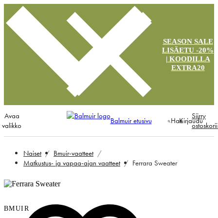
SEASON SALE
LISÄETU -20%
| KOODILLA
EXTRA20
Avaa
Siirry
Balmuir etusivu
Hae
Kirjaudu
valikko
ostoskori
Naiset
Bmuir-vaatteet
Matkustus- ja vapaa-ajan vaatteet
Ferrara Sweater
BMUIR