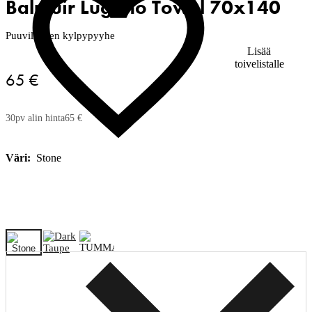
Balmuir Lugano Towel 70x140
Puuvillainen kylpypyyhe
Lisää
toivelistalle
65 €
30pv alin hinta
65 €
Väri:
Stone