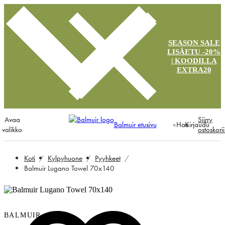
SEASON SALE
LISÄETU -20%
| KOODILLA
EXTRA20
Avaa
Siirry
Balmuir etusivu
Hae
Kirjaudu
valikko
ostoskori
Koti
Kylpyhuone
Pyyhkeet
Balmuir Lugano Towel 70x140
BALMUIR