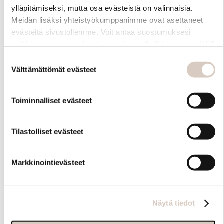
ylläpitämiseksi, mutta osa evästeistä on valinnaisia.
Meidän lisäksi yhteistyökumppanimme ovat asettaneet
evästeitä sivustollemme. Voit antaa suostumuksesi
kaikkien evästeiden käyttöön painamalla ”Hyväksy kaikki”
-linkkiä. Pystyt muuttamaan valintojasi nyt sekä
Suostumuksen
myöhemmin ”Evästeasetukset” -linkin kautta.
Välttämättömät evästeet
valinta
Toiminnalliset evästeet
Hoito-ohjeet
Tilastolliset evästeet
Markkinointievästeet
Näytä tiedot
Samankaltaisia tuotteita