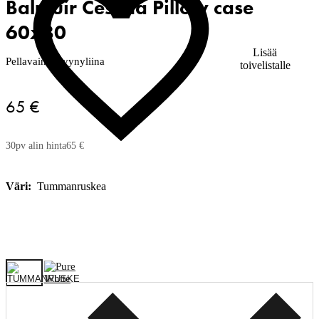
Balmuir Cesena Pillow case
60x80
Lisää
Pellavainen tyynyliina
toivelistalle
65 €
30pv alin hinta
65 €
Väri:
Tummanruskea