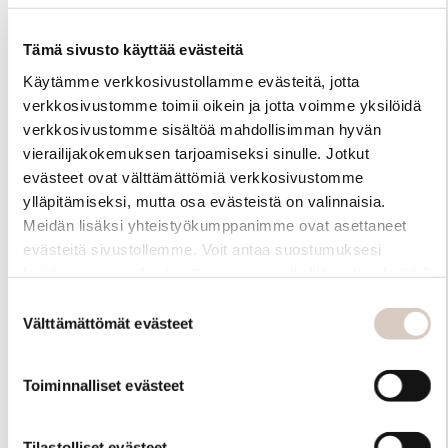
Tämä sivusto käyttää evästeitä
Käytämme verkkosivustollamme evästeitä, jotta
verkkosivustomme toimii oikein ja jotta voimme yksilöidä
verkkosivustomme sisältöä mahdollisimman hyvän
vierailijakokemuksen tarjoamiseksi sinulle. Jotkut
evästeet ovat välttämättömiä verkkosivustomme
ylläpitämiseksi, mutta osa evästeistä on valinnaisia.
Meidän lisäksi yhteistyökumppanimme ovat asettaneet
Materiaali
evästeitä sivustollemme. Voit antaa suostumuksesi
kaikkien evästeiden käyttöön painamalla ”Hyväksy kaikki”
-linkkiä. Pystyt muuttamaan valintojasi nyt sekä
Suostumuksen
myöhemmin ”Evästeasetukset” -linkin kautta.
Välttämättömät evästeet
valinta
Toiminnalliset evästeet
Tilastolliset evästeet