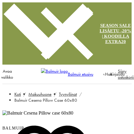
SEASON SALE
LISÄETU -20%
| KOODILLA
EXTRA20
Avaa
Siirry
Balmuir etusivu
Hae
Kirjaudu
valikko
ostoskori
Koti
Makuuhuone
Tyynyliinat
Balmuir Cesena Pillow Case 60x80
BALMUIR