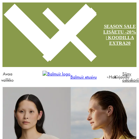
SEASON SALE
LISÄETU -20%
| KOODILLA
EXTRA20
Avaa
Siirry
Balmuir etusivu
Hae
Kirjaudu
valikko
ostoskori