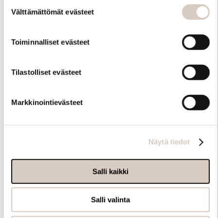
Suostumuksen
myöhemmin ”Evästeasetukset” -linkin kautta.
Välttämättömät evästeet
valinta
Toiminnalliset evästeet
Tilastolliset evästeet
Markkinointievästeet
Näytä tiedot
Salli kaikki
Salli valinta