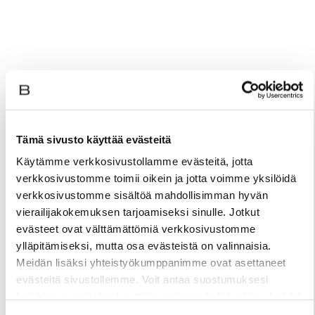
Tämä sivusto käyttää evästeitä
Käytämme verkkosivustollamme evästeitä, jotta
verkkosivustomme toimii oikein ja jotta voimme yksilöidä
verkkosivustomme sisältöä mahdollisimman hyvän
vierailijakokemuksen tarjoamiseksi sinulle. Jotkut
evästeet ovat välttämättömiä verkkosivustomme
ylläpitämiseksi, mutta osa evästeistä on valinnaisia.
Meidän lisäksi yhteistyökumppanimme ovat asettaneet
evästeitä sivustollemme. Voit antaa suostumuksesi
kaikkien evästeiden käyttöön painamalla ”Hyväksy kaikki”
-linkkiä. Pystyt muuttamaan valintojasi nyt sekä