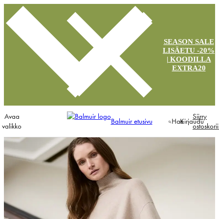
SEASON SALE
LISÄETU -20%
| KOODILLA
EXTRA20
Avaa
Siirry
Balmuir etusivu
Hae
Kirjaudu
valikko
ostoskori