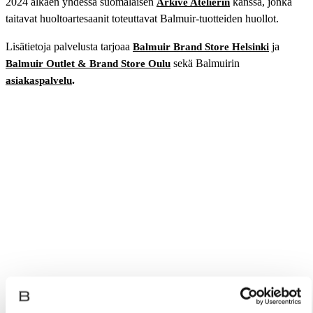
2024 alkaen yhdessä suomalaisen
kanssa, jonka
Arkivé Atelierin
taitavat huoltoartesaanit toteuttavat Balmuir-tuotteiden huollot.
Lisätietoja palvelusta tarjoaa
ja
Balmuir Brand Store Helsinki
sekä Balmuirin
Balmuir Outlet & Brand Store Oulu
.
asiakaspalvelu