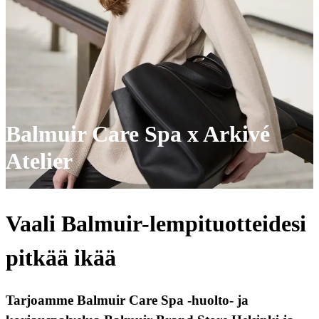
Balmuir Care Spa x Arkivé
Atelier
Vaali Balmuir-lempituotteidesi
pitkää ikää
Tarjoamme Balmuir Care Spa -huolto- ja