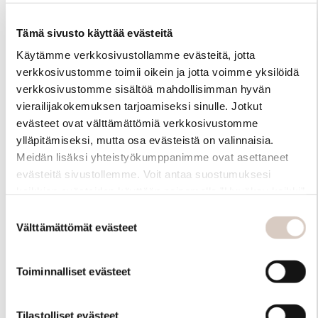
Tämä sivusto käyttää evästeitä
Käytämme verkkosivustollamme evästeitä, jotta
verkkosivustomme toimii oikein ja jotta voimme yksilöidä
verkkosivustomme sisältöä mahdollisimman hyvän
vierailijakokemuksen tarjoamiseksi sinulle. Jotkut
evästeet ovat välttämättömiä verkkosivustomme
ylläpitämiseksi, mutta osa evästeistä on valinnaisia.
Meidän lisäksi yhteistyökumppanimme ovat asettaneet
evästeitä sivustollemme. Voit antaa suostumuksesi
kaikkien evästeiden käyttöön painamalla ”Hyväksy kaikki”
-linkkiä. Pystyt muuttamaan valintojasi nyt sekä
Suostumuksen
myöhemmin ”Evästeasetukset” -linkin kautta.
Välttämättömät evästeet
valinta
Toiminnalliset evästeet
Tilastolliset evästeet