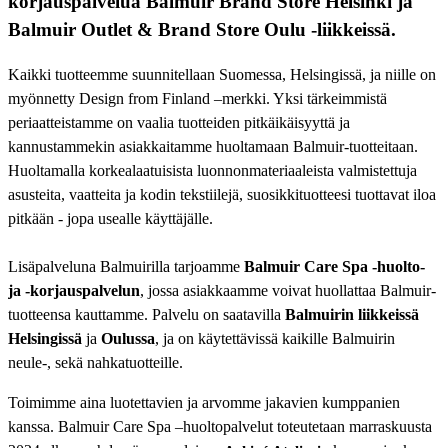
korjauspalvelua Balmuir Brand Store Helsinki ja
Balmuir Outlet & Brand Store Oulu -liikkeissä.
Kaikki tuotteemme suunnitellaan Suomessa, Helsingissä, ja niille on
myönnetty Design from Finland –merkki. Yksi tärkeimmistä
periaatteistamme on vaalia tuotteiden pitkäikäisyyttä ja
kannustammekin asiakkaitamme huoltamaan Balmuir-tuotteitaan.
Huoltamalla korkealaatuisista luonnonmateriaaleista valmistettuja
asusteita, vaatteita ja kodin tekstiilejä, suosikkituotteesi tuottavat iloa
pitkään - jopa usealle käyttäjälle.
Lisäpalveluna Balmuirilla tarjoamme
Balmuir
Care Spa -huolto-
ja -korjauspalvelun
, jossa asiakkaamme voivat huollattaa Balmuir-
tuotteensa kauttamme. Palvelu on saatavilla
Balmuirin liikkeissä
Helsingissä
ja
Oulussa
, ja on käytettävissä kaikille Balmuirin
neule-, sekä nahkatuotteille.
Toimimme aina luotettavien ja arvomme jakavien kumppanien
kanssa. Balmuir Care Spa –huoltopalvelut toteutetaan marraskuusta