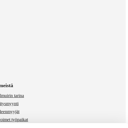
meistä
lmuirin tarina
itysmyynti
lleenmyyjät
oimet työpaikat
 & media