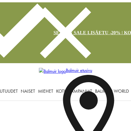
SEASON SALE LISÄETU -20% | K
Balmuir etusivu
UTUUDET
NAISET
MIEHET
KOTI
KAMPANJAT
BALMUIR WORLD