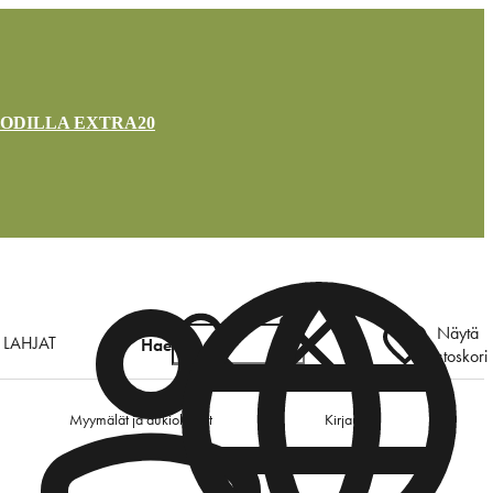
OODILLA EXTRA20
Näytä
LAHJAT
Hae
ostoskori
Myymälät ja aukioloajat
Kirjaudu