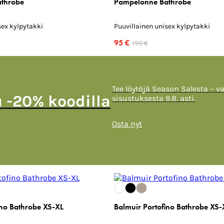
throbe
Pampelonne Bathrobe
sex kylpytakki
Puuvillainen unisex kylpytakki
95 €
190 €
Tee löytöjä Season Salesta – v
u -20% koodilla
sisustuksesta 9.8. asti.
Osta nyt
ino Bathrobe XS-XL
Balmuir Portofino Bathrobe XS-