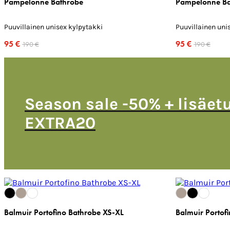
Pampelonne Bathrobe
Pampelonne Ba
Puuvillainen unisex kylpytakki
Puuvillainen uni
95 €
95 €
190 €
190 €
Season sale -50% + lisäet
EXTRA20
Balmuir Portofino Bathrobe XS-XL
Balmuir Portof