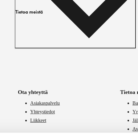
Tietoa meistä
Ota yhteyttä
Tietoa 
Asiakaspalvelu
Ba
Yhteystiedot
Yr
Liikkeet
Jä
Av
PR