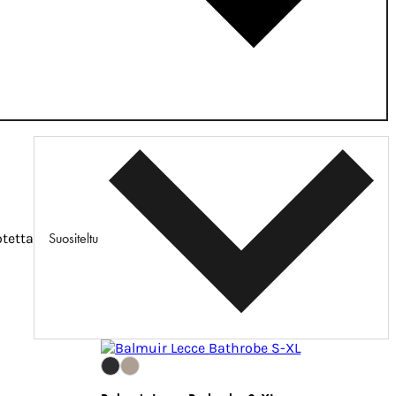
Suositeltu
otetta