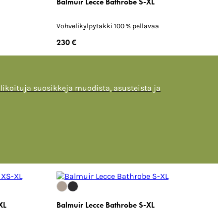
Balmuir Lecce Bathrobe S-XL
Vohvelikylpytakki 100 % pellavaa
230 €
alikoituja suosikkeja muodista, asusteista ja
XL
Balmuir Lecce Bathrobe S-XL