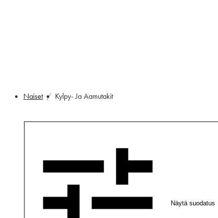
Naiset
Kylpy- Ja Aamutakit
Näytä suodatus