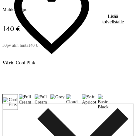
Muhkea pipo
Lisää
toivelistalle
140 €
30pv alin hinta
140 €
Väri:
Cool Pink