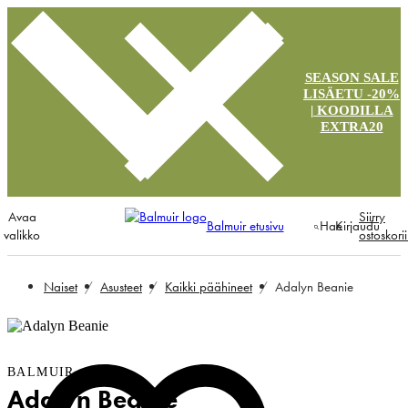
SEASON SALE
LISÄETU -20%
| KOODILLA
EXTRA20
Avaa
Siirry
Balmuir etusivu
Hae
Kirjaudu
valikko
ostoskori
Naiset
Asusteet
Kaikki päähineet
Adalyn Beanie
BALMUIR
Adalyn Beanie