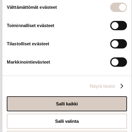
Suostumuksen
myöhemmin ”Evästeasetukset” -linkin kautta.
Välttämättömät evästeet
valinta
Toiminnalliset evästeet
Tilastolliset evästeet
Hoito-ohjeet
Markkinointievästeet
Näytä tiedot
Salli kaikki
Salli valinta