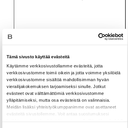
Tämä sivusto käyttää evästeitä
Käytämme verkkosivustollamme evästeitä, jotta
verkkosivustomme toimii oikein ja jotta voimme yksilöidä
verkkosivustomme sisältöä mahdollisimman hyvän
vierailijakokemuksen tarjoamiseksi sinulle. Jotkut
Materiaali
evästeet ovat välttämättömiä verkkosivustomme
ylläpitämiseksi, mutta osa evästeistä on valinnaisia.
Meidän lisäksi yhteistyökumppanimme ovat asettaneet
evästeitä sivustollemme. Voit antaa suostumuksesi
kaikkien evästeiden käyttöön painamalla ”Hyväksy kaikki”
-linkkiä. Pystyt muuttamaan valintojasi nyt sekä