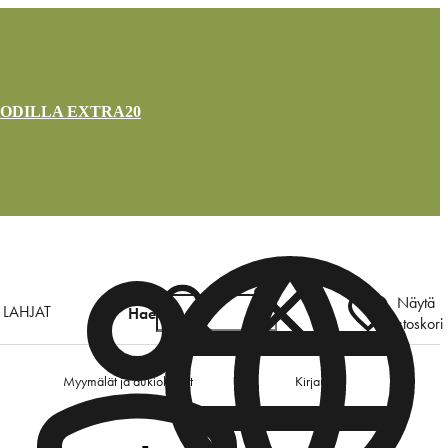
OODILLA EXTRA20
Näytä
LAHJAT
Hae
ostoskori
Myymälät ja aukioloajat
Kirjaudu