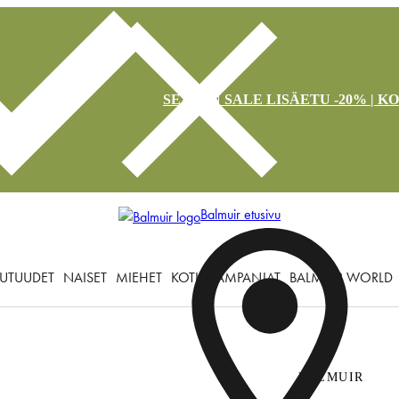
SEASON SALE LISÄETU -20% | K
Balmuir etusivu
UTUUDET
NAISET
MIEHET
KOTI
KAMPANJAT
BALMUIR WORLD
BALMUIR