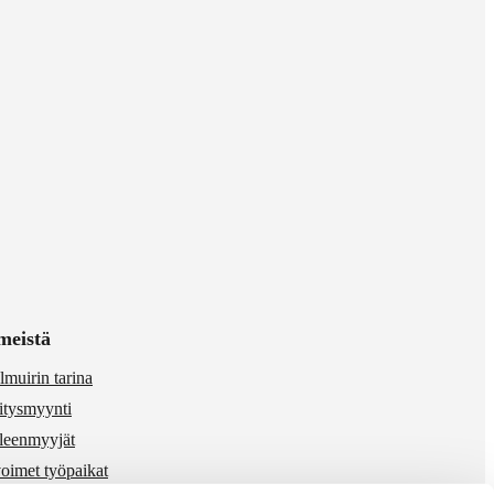
meistä
lmuirin tarina
itysmyynti
lleenmyyjät
oimet työpaikat