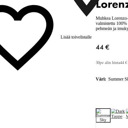
Loren
Muhkea Lorenzo-p
valmistettu 100% l
pehmeän ja imuky
Lisää toivelistalle
44 €
30pv alin hinta
44 €
Väri:
Summer S