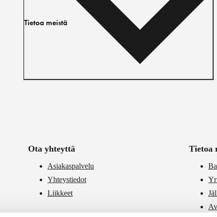
Tietoa meistä
Ota yhteyttä
Tietoa 
Asiakaspalvelu
Ba
Yhteystiedot
Yr
Liikkeet
Jä
Av