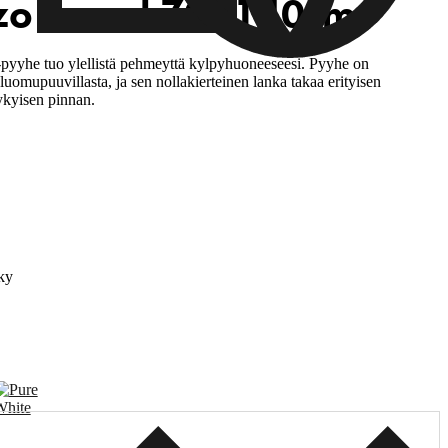
zo Towel 70x140cm
yyhe tuo ylellistä pehmeyttä kylpyhuoneeseesi. Pyyhe on
uomupuuvillasta, ja sen nollakierteinen lanka takaa erityisen
kyisen pinnan.
ky