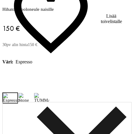
Hihaton pooloneule naisille
Lisää
toivelistalle
150 €
30pv alin hinta
150 €
Väri:
Espresso