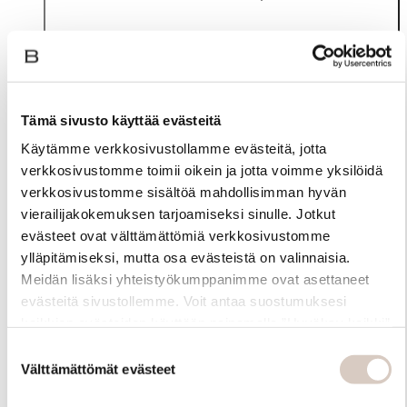
Tämä sivusto käyttää evästeitä
Käytämme verkkosivustollamme evästeitä, jotta
verkkosivustomme toimii oikein ja jotta voimme yksilöidä
verkkosivustomme sisältöä mahdollisimman hyvän
vierailijakokemuksen tarjoamiseksi sinulle. Jotkut
evästeet ovat välttämättömiä verkkosivustomme
ylläpitämiseksi, mutta osa evästeistä on valinnaisia.
Materiaali
Meidän lisäksi yhteistyökumppanimme ovat asettaneet
evästeitä sivustollemme. Voit antaa suostumuksesi
kaikkien evästeiden käyttöön painamalla ”Hyväksy kaikki”
-linkkiä. Pystyt muuttamaan valintojasi nyt sekä
Suostumuksen
myöhemmin ”Evästeasetukset” -linkin kautta.
Välttämättömät evästeet
valinta