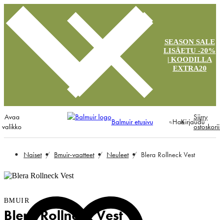
SEASON SALE
LISÄETU -20%
| KOODILLA
EXTRA20
Avaa
Siirry
Balmuir etusivu
Hae
Kirjaudu
valikko
ostoskori
Naiset
Bmuir-vaatteet
Neuleet
Blera Rollneck Vest
BMUIR
Blera Rollneck Vest