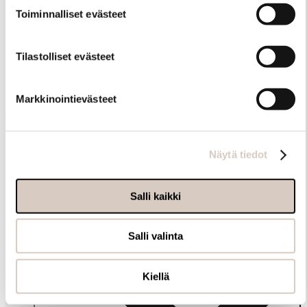
Toiminnalliset evästeet
Tilastolliset evästeet
Samankaltaisia tuotteita
Markkinointievästeet
Muut ostivat myös
Näytä tiedot
Salli kaikki
Salli valinta
Kiellä