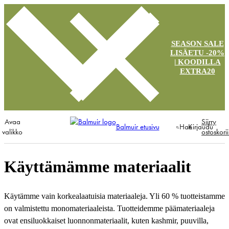
SEASON SALE
LISÄETU -20%
| KOODILLA
EXTRA20
Avaa
Siirry
Balmuir etusivu
Hae
Kirjaudu
valikko
ostoskori
Käyttämämme materiaalit
Käytämme vain korkealaatuisia materiaaleja. Yli 60 % tuotteistamme
on valmistettu monomateriaaleista. Tuotteidemme päämateriaaleja
ovat ensiluokkaiset luonnonmateriaalit, kuten kashmir, puuvilla,