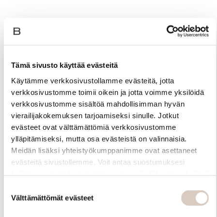
Tämä sivusto käyttää evästeitä
Käytämme verkkosivustollamme evästeitä, jotta
verkkosivustomme toimii oikein ja jotta voimme yksilöidä
verkkosivustomme sisältöä mahdollisimman hyvän
vierailijakokemuksen tarjoamiseksi sinulle. Jotkut
evästeet ovat välttämättömiä verkkosivustomme
ylläpitämiseksi, mutta osa evästeistä on valinnaisia.
Meidän lisäksi yhteistyökumppanimme ovat asettaneet
evästeitä sivustollemme. Voit antaa suostumuksesi
kaikkien evästeiden käyttöön painamalla ”Hyväksy kaikki”
-linkkiä. Pystyt muuttamaan valintojasi nyt sekä
Suostumuksen
myöhemmin ”Evästeasetukset” -linkin kautta.
Välttämättömät evästeet
valinta