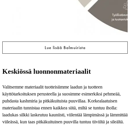
Lue lisää Balmuirista
Keskiössä luonnonmateriaalit
Valitsemme materiaalit tuotteisiimme laadun ja tuotteen
käyttötarkoituksen perusteella ja suosimme esimerkiksi pehmeää,
puhdasta kashmiria ja pitkäkuituista puuvillaa. Korkealaatuisen
materiaalin tunnistaa ennen kaikkea siitä, miltä se tuntuu iholla:
laadukas silkki laskeutuu kauniisti, viilentää lämpimässä ja lämmittää
viileässä, kun taas pitkäkuituinen puuvilla tuntuu tiiviiltä ja sileältä.