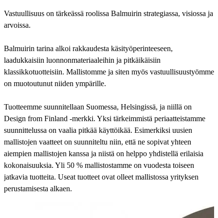
Vastuullisuus on tärkeässä roolissa Balmuirin strategiassa, visiossa ja
arvoissa.
Balmuirin tarina alkoi rakkaudesta käsityöperinteeseen,
laadukkaisiin luonnonmateriaaleihin ja pitkäikäisiin
klassikkotuotteisiin. Mallistomme ja siten myös vastuullisuustyömme
on muotoutunut niiden ympärille.
Tuotteemme suunnitellaan Suomessa, Helsingissä, ja niillä on
Design from Finland -merkki. Yksi tärkeimmistä periaatteistamme
suunnittelussa on vaalia pitkää käyttöikää. Esimerkiksi uusien
mallistojen vaatteet on suunniteltu niin, että ne sopivat yhteen
aiempien mallistojen kanssa ja niistä on helppo yhdistellä erilaisia
kokonaisuuksia. Yli 50 % mallistostamme on vuodesta toiseen
jatkavia tuotteita. Useat tuotteet ovat olleet mallistossa yrityksen
perustamisesta alkaen.