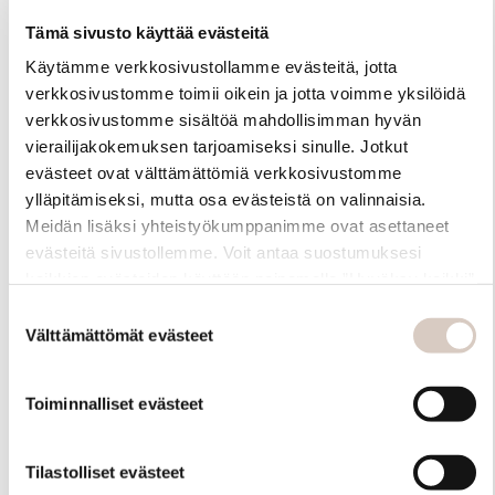
•turkista
Tämä sivusto käyttää evästeitä
Käytämme verkkosivustollamme evästeitä, jotta
verkkosivustomme toimii oikein ja jotta voimme yksilöidä
verkkosivustomme sisältöä mahdollisimman hyvän
vierailijakokemuksen tarjoamiseksi sinulle. Jotkut
evästeet ovat välttämättömiä verkkosivustomme
ylläpitämiseksi, mutta osa evästeistä on valinnaisia.
Meidän lisäksi yhteistyökumppanimme ovat asettaneet
evästeitä sivustollemme. Voit antaa suostumuksesi
kaikkien evästeiden käyttöön painamalla ”Hyväksy kaikki”
-linkkiä. Pystyt muuttamaan valintojasi nyt sekä
Suostumuksen
myöhemmin ”Evästeasetukset” -linkin kautta.
Välttämättömät evästeet
valinta
Toiminnalliset evästeet
Tilastolliset evästeet