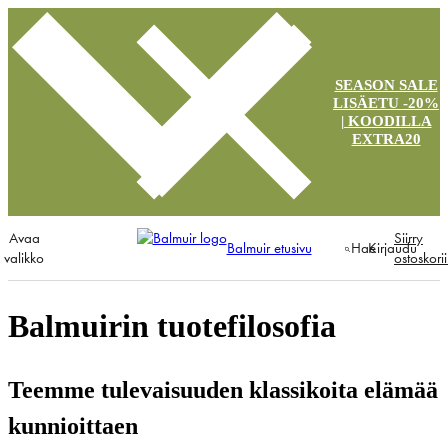
SEASON SALE
LISÄETU -20%
| KOODILLA
EXTRA20
Avaa
Siirry
Balmuir etusivu
Hae
Kirjaudu
valikko
ostoskori
Balmuirin tuotefilosofia
Teemme tulevaisuuden klassikoita elämää
kunnioittaen