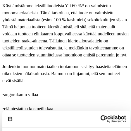
Käyttämistämme tekstiilituotteista Yli 60 %* on valmistettu
monomateriaaleista. Tämä tarkoittaa, että tuote on valmistettu
yhdestä materiaalista (esim. 100 % kashmiria) sekoitekuitujen sijaan.
Tämä helpottaa tuotteen kierrättämistä, eli sitä, että materiaalit
voidaan tuotteen elinkaaren loppuvaiheessa käyttää uudelleen uusien
tuotteiden raaka-aineena. Tällainen kiertotalousajattelu on
tekstiiliteollisuuden tulevaisuutta, ja meidänkin tavoitteenamme on
ottaa se tuotteiden suunnittelussa huomioon entistä paremmin jo nyt.
Joidenkin luonnonmateriaalien tuotantoon sisältyy haasteita eläinten
oikeuksien näkökulmasta. Balmuir on linjannut, että sen tuotteet
eivät sisällä:
•angorakanin villaa
•eläintestattua kosmetiikkaa
•uhanalaisia eksoottisia nahkoja