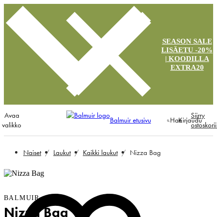
SEASON SALE
LISÄETU -20%
| KOODILLA
EXTRA20
Avaa
Siirry
Balmuir etusivu
Hae
Kirjaudu
valikko
ostoskori
Naiset
Laukut
Kaikki laukut
Nizza Bag
BALMUIR
Nizza Bag