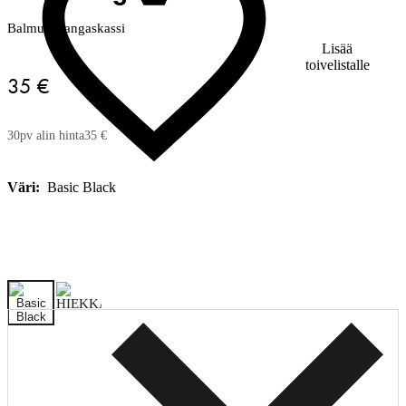
Balmuir-kangaskassi
Lisää
toivelistalle
35 €
30pv alin hinta
35 €
Väri:
Basic Black