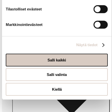
Tilastolliset evästeet
Muut ostivat myös
Markkinointievästeet
Näytä tiedot
Salli kaikki
Salli valinta
Kiellä
Info