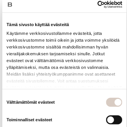
Tämä sivusto käyttää evästeitä
Käytämme verkkosivustollamme evästeitä, jotta
verkkosivustomme toimii oikein ja jotta voimme yksilöidä
verkkosivustomme sisältöä mahdollisimman hyvän
vierailijakokemuksen tarjoamiseksi sinulle. Jotkut
evästeet ovat välttämättömiä verkkosivustomme
ylläpitämiseksi, mutta osa evästeistä on valinnaisia.
Meidän lisäksi yhteistyökumppanimme ovat asettaneet
evästeitä sivustollemme. Voit antaa suostumuksesi
Materiaali
kaikkien evästeiden käyttöön painamalla ”Hyväksy kaikki”
-linkkiä. Pystyt muuttamaan valintojasi nyt sekä
Suostumuksen
myöhemmin ”Evästeasetukset” -linkin kautta.
Välttämättömät evästeet
valinta
Toiminnalliset evästeet