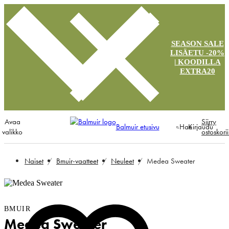
SEASON SALE
LISÄETU -20%
| KOODILLA
EXTRA20
Avaa
Siirry
Balmuir etusivu
Hae
Kirjaudu
valikko
ostoskori
Naiset
Bmuir-vaatteet
Neuleet
Medea Sweater
BMUIR
Medea Sweater