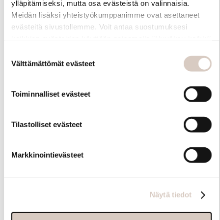
ylläpitämiseksi, mutta osa evästeistä on valinnaisia.
Meidän lisäksi yhteistyökumppanimme ovat asettaneet
evästeitä sivustollemme. Voit antaa suostumuksesi
kaikkien evästeiden käyttöön painamalla ”Hyväksy kaikki”
-linkkiä. Pystyt muuttamaan valintojasi nyt sekä
Suostumuksen
myöhemmin ”Evästeasetukset” -linkin kautta.
Välttämättömät evästeet
valinta
Toiminnalliset evästeet
Hoito-ohjeet
Tilastolliset evästeet
Markkinointievästeet
Näytä tiedot
Samankaltaisia tuotteita