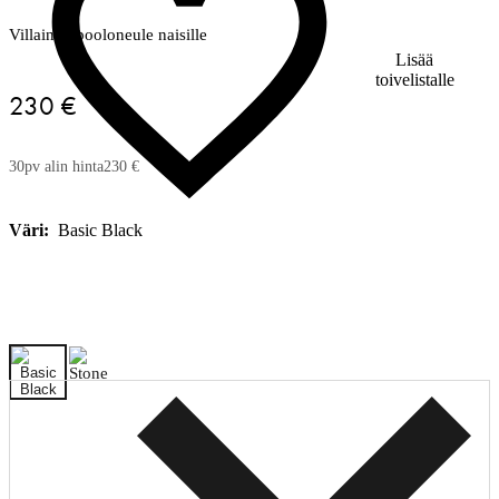
Villainen pooloneule naisille
Lisää
toivelistalle
230 €
30pv alin hinta
230 €
Väri:
Basic Black