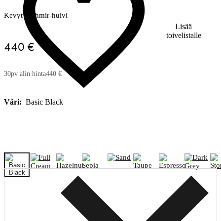
Kevyt kashmir-huivi
Lisää
toivelistalle
440 €
30pv alin hinta
440 €
Väri:
Basic Black