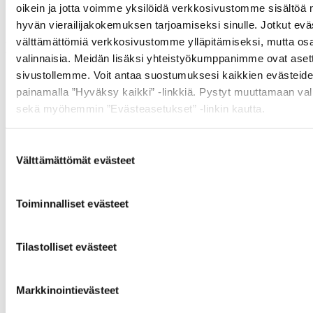
oikein ja jotta voimme yksilöidä verkkosivustomme sisältöä
hyvän vierailijakokemuksen tarjoamiseksi sinulle. Jotkut evä
välttämättömiä verkkosivustomme ylläpitämiseksi, mutta osa
Muut ostivat myös
valinnaisia. Meidän lisäksi yhteistyökumppanimme ovat aset
sivustollemme. Voit antaa suostumuksesi kaikkien evästeide
painamalla ”Hyväksy kaikki” -linkkiä. Pystyt muuttamaan vali
sekä myöhemmin ”Evästeasetukset” -linkin kautta.
Suostumuksen
Välttämättömät evästeet
valinta
Toiminnalliset evästeet
Info
Tilastolliset evästeet
Markkinointievästeet