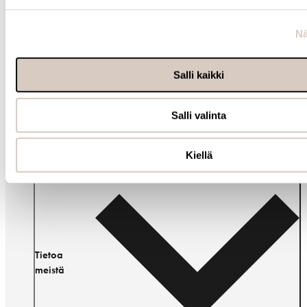
Nä
Salli kaikki
Ota yhteyttä
Salli valinta
Kiellä
Tietoa
meistä