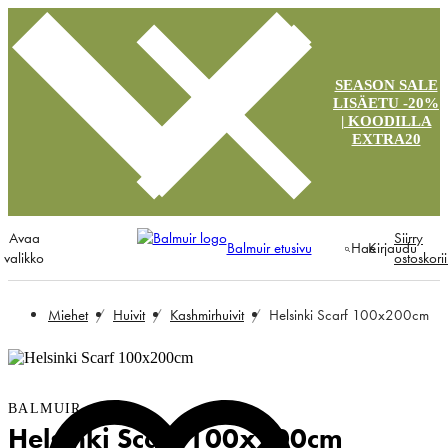
SEASON SALE
LISÄETU -20%
| KOODILLA
EXTRA20
Avaa
Siirry
Balmuir etusivu
Hae
Kirjaudu
valikko
ostoskori
Miehet
Huivit
Kashmirhuivit
Helsinki Scarf 100x200cm
BALMUIR
Helsinki Scarf 100x200cm