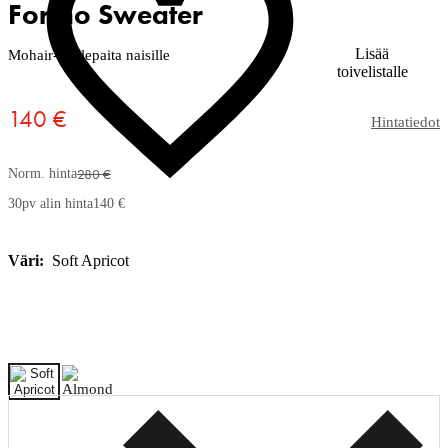
Forino Sweater
Lisää
Mohair-neulepaita naisille
toivelistalle
140 €
Hintatiedot
280 €
Norm. hinta
30pv alin hinta
140 €
Väri:
Soft Apricot