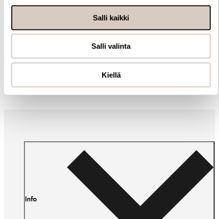
Samankaltaisia tuotteita
Salli kaikki
Salli valinta
Muut ostivat myös
Kiellä
Info