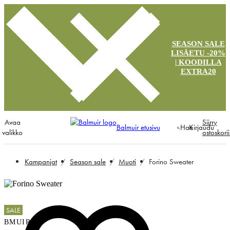
SEASON SALE
LISÄETU -20%
| KOODILLA
EXTRA20
Avaa
Siirry
Balmuir etusivu
Hae
Kirjaudu
valikko
ostoskori
Kampanjat
Season sale
Muoti
Forino Sweater
SALE
BMUIR