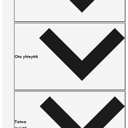
Ota yhteyttä
Tietoa
meistä