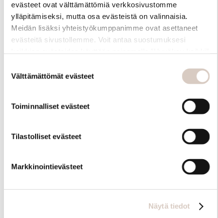
evästeet ovat välttämättömiä verkkosivustomme
ylläpitämiseksi, mutta osa evästeistä on valinnaisia.
Meidän lisäksi yhteistyökumppanimme ovat asettaneet
evästeitä sivustollemme. Voit antaa suostumuksesi
kaikkien evästeiden käyttöön painamalla ”Hyväksy kaikki”
-linkkiä. Pystyt muuttamaan valintojasi nyt sekä
Suostumuksen
myöhemmin ”Evästeasetukset” -linkin kautta.
Välttämättömät evästeet
valinta
Toiminnalliset evästeet
Hoito-ohjeet
Tilastolliset evästeet
Markkinointievästeet
Näytä tiedot