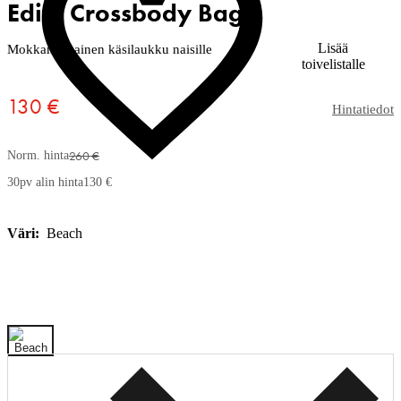
Edith Crossbody Bag
Lisää
Mokkanahkainen käsilaukku naisille
toivelistalle
130 €
Hintatiedot
260 €
Norm. hinta
30pv alin hinta
130 €
Väri:
Beach