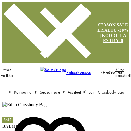
SEASON SALE
LISÄETU -20%
| KOODILLA
EXTRA20
Avaa
Siirry
Balmuir etusivu
Hae
Kirjaudu
valikko
ostoskori
Kampanjat
Season sale
Asusteet
Edith Crossbody Bag
SALE
BALMUIR