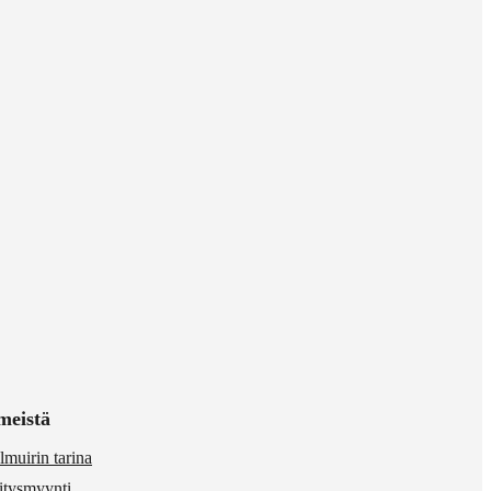
meistä
lmuirin tarina
itysmyynti