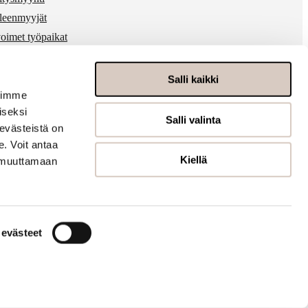
lleenmyyjät
oimet työpaikat
 & media
ärinkäytösten ilmoitukset
Salli kaikki
voimme
iseksi
Salli valinta
evästeistä on
. Voit antaa
Kiellä
t muuttamaan
t evästeet
Tietosuojaseloste
Evästeseloste
Saavutettavuusseloste