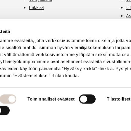
Liikkeet
Jä
Av
PR
teitä
Vä
mme evästeitä, jotta verkkosivustomme toimii oikein ja jotta 
e sisältöä mahdollisimman hyvän vierailijakokemuksen tarjoam
vat välttämättömiä verkkosivustomme ylläpitämiseksi, mutta osa 
si yhteistyökumppanimme ovat asettaneet evästeitä sivustollemme
ästeiden käyttöön painamalla ”Hyväksy kaikki” -linkkiä. Pysty
mmin ”Evästeasetukset” -linkin kautta.
Toiminnalliset evästeet
Tilastollise