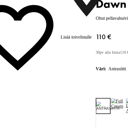
Dawn 
Ohut pellavahuivi
110 €
Lisää toivelistalle
30pv alin hinta
110 
Väri:
Antrasiitti