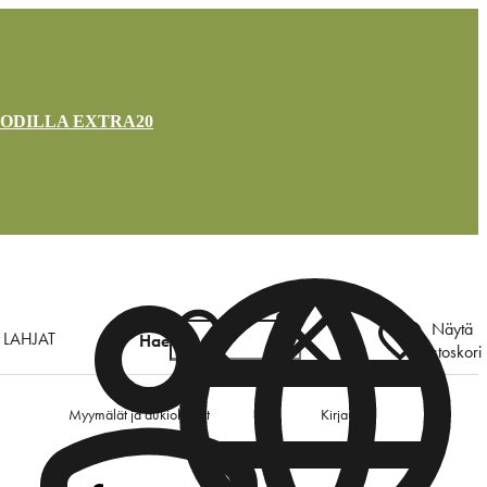
OODILLA EXTRA20
Näytä
LAHJAT
Hae
ostoskori
Myymälät ja aukioloajat
Kirjaudu