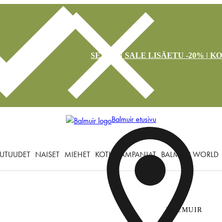
SEASON SALE LISÄETU -20% | K
Balmuir etusivu
UTUUDET
NAISET
MIEHET
KOTI
KAMPANJAT
BALMUIR WORLD
BALMUIR