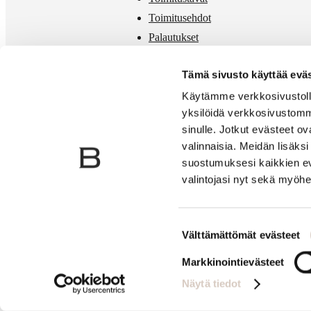
Toimitusehdot
Palautukset
Mittataulukko
Tämä sivusto käyttää eväs
Käytämme verkkosivustolla
yksilöidä verkkosivustomm
sinulle. Jotkut evästeet o
valinnaisia. Meidän lisäk
suostumuksesi kaikkien ev
valintojasi nyt sekä myöhe
Suostumuksen
Välttämättömät evästeet
valinta
Markkinointievästeet
Näytä tiedot