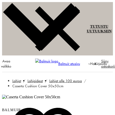
TUTUSTU
UUTUUKSIIN
Avaa
Siirry
Balmuir etusivu
Hae
Kirjaudu
valikko
ostoskori
Lahjat
Lahjaideat
Lahjat alle 100 euroa
Caserta Cushion Cover 50x50cm
BALMUIR