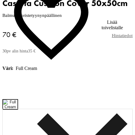
Caserta Cushion Cover 50x50cm
Balmuir koristetyynynpäällinen
Lisää
toivelistalle
70 €
Hintatiedot
30pv alin hinta
35 €
Väri:
Full Cream