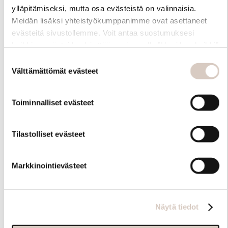
ylläpitämiseksi, mutta osa evästeistä on valinnaisia.
Meidän lisäksi yhteistyökumppanimme ovat asettaneet
evästeitä sivustollemme. Voit antaa suostumuksesi
kaikkien evästeiden käyttöön painamalla ”Hyväksy kaikki”
-linkkiä. Pystyt muuttamaan valintojasi nyt sekä
Suostumuksen
myöhemmin ”Evästeasetukset” -linkin kautta.
Välttämättömät evästeet
valinta
Toiminnalliset evästeet
Hoito-ohjeet
Tilastolliset evästeet
Markkinointievästeet
Näytä tiedot
Samankaltaisia tuotteita