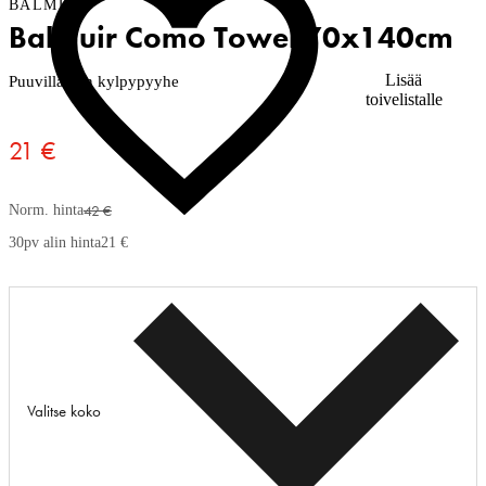
BALMUIR
Balmuir Como Towel 70x140cm
Lisää
Puuvillainen kylpypyyhe
toivelistalle
21 €
42 €
Norm. hinta
30pv alin hinta
21 €
Valitse koko