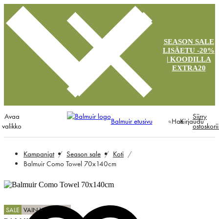
SEASON SALE
LISÄETU -20%
| KOODILLA
EXTRA20
Avaa
Siirry
Balmuir etusivu
Hae
Kirjaudu
valikko
ostoskori
Kampanjat
Season sale
Koti
Balmuir Como Towel 70x140cm
SALE
VAIN VERKOSTA