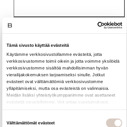
Tämä sivusto käyttää evästeitä
Käytämme verkkosivustollamme evästeitä, jotta
verkkosivustomme toimii oikein ja jotta voimme yksilöidä
Materiaali
verkkosivustomme sisältöä mahdollisimman hyvän
vierailijakokemuksen tarjoamiseksi sinulle. Jotkut
evästeet ovat välttämättömiä verkkosivustomme
ylläpitämiseksi, mutta osa evästeistä on valinnaisia.
Meidän lisäksi yhteistyökumppanimme ovat asettaneet
evästeitä sivustollemme. Voit antaa suostumuksesi
kaikkien evästeiden käyttöön painamalla ”Hyväksy kaikki”
-linkkiä. Pystyt muuttamaan valintojasi nyt sekä
Suostumuksen
myöhemmin ”Evästeasetukset” -linkin kautta.
Välttämättömät evästeet
valinta